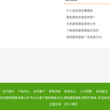
什么是高强化覆膜板
建筑模板有哪些种类?
木质建筑模板使用分析
了解钢制建筑模板实用性
我国建筑模板厂家发展方向
关于我们
产品中心
合作客户
荣誉资质
新闻中心
人才招聘
在线留言
© 绵阳百信建筑模板有限公司 专业从事于
绵阳模板木方
,
绵阳建筑模板
,
绵阳竹架板
, 欢迎来
主营区域：
四川
绵阳