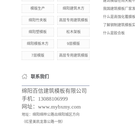
建筑模版在雨天能
模版生产
绵阳建筑木方
我国建筑模板厂家
什么是高强化覆膜
绵阳竹夹板
高层专用建筑模板
了解钢制建筑模板
绵阳塑模板
松木架板
什么是胶合板
绵阳模板木方
9层模版
7层模版
高层专用建筑模版
联系我们
绵阳百信建筑模板有限公司
手机：
13088106999
网址：www.mybxmy.com
地址：绵阳绵梓公路出绵阳城区方向
（红星美凯龙靠公路一侧）