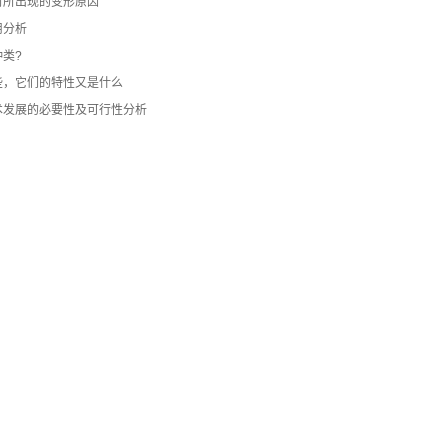
时所出现的变形原因
用分析
类?
些，它们的特性又是什么
术发展的必要性及可行性分析