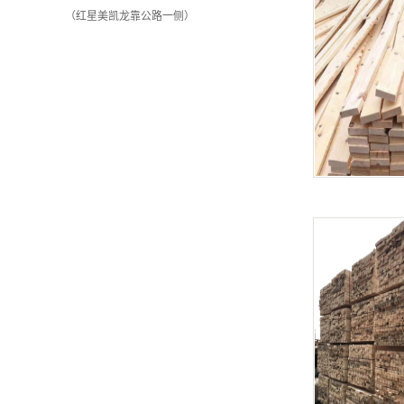
（红星美凯龙靠公路一侧）