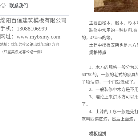
联系我们
绵阳百信建筑模板有限公司
主要由松木、椴木、杉木
手机：
13088106999
装修中常用的一种材料,有
网址：www.mybxmy.com
的，4*4cm的等。
地址：绵阳绵梓公路出绵阳城区方向
土建中模板支架也是木方常用
（红星美凯龙靠公路一侧）
规格特点
1、木方的规格一般分为3
60*90的，一般的老式的家
子喷油漆，一个门就做成了。
2、一般装修中木方是不
3、理论上来讲木方可以
了。
4、上漆的工序一般是先
就叫四遍底漆，然后上面漆，
模板组拼