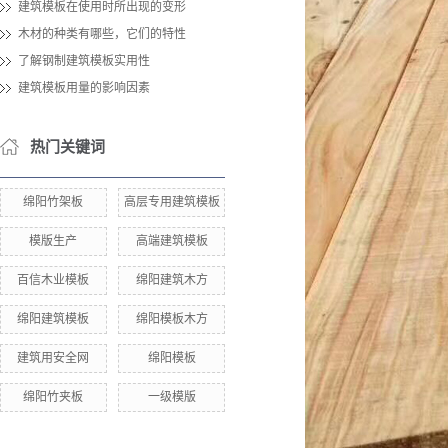
建筑模板在使用时所出现的变形
木材的种类有哪些，它们的特性
了解钢制建筑模板实用性
建筑模板用量的影响因素
热门关键词
绵阳竹架板
高层专用建筑模板
模版生产
高端建筑模板
百信木业模板
绵阳建筑木方
绵阳建筑模板
绵阳模板木方
建筑用安全网
绵阳模板
绵阳竹夹板
一级模版