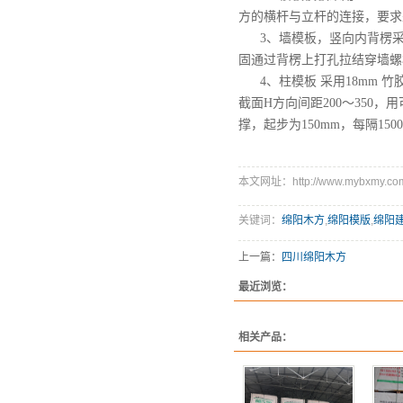
方的横杆与立杆的连接，要求
3、墙模板，竖向内背楞采用6
固通过背楞上打孔拉结穿墙螺栓
4、柱模板 采用18mm 
截面H方向间距200～35
撑，起步为150mm，每隔1
本文网址：http://www.mybxmy.com/
关键词：
绵阳木方
,
绵阳模版
,
绵阳
上一篇：
四川绵阳木方
最近浏览：
相关产品：