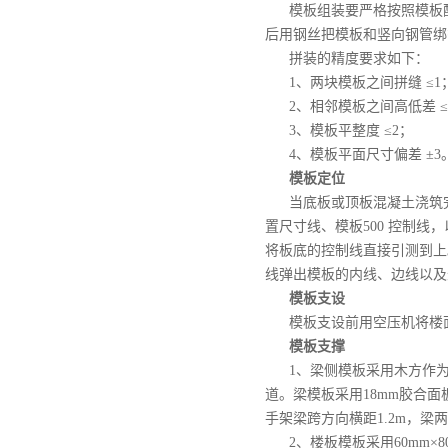
模板组装要严格按照模板
后用钢丝把模板和竖向钢管绑
拼装的精度要求如下：
1、两块模板之间拼缝 ≤1
2、相邻模板之间高低差 ≤
3、模板平整度 ≤2；
4、模板平面尺寸偏差 ±3
模板定位
当底板或顶板混凝土浇筑
置尺寸线、模板500 控制线
将板底的控制线直接引测到上
线弹出模板的内线、边线以及
模板支设
模板支设前用空压机将楼
模板支撑
1、梁侧模板采用木方作为
道。梁模板采用18mm胶合面板
手架梁跨方向横距1.2m，梁两侧
2、楼板模板采用60mm×